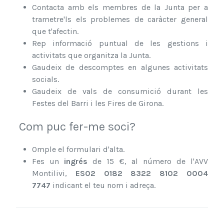
Contacta amb els membres de la Junta per a
trametre'ls els problemes de caràcter general
que t'afectin.
Rep informació puntual de les gestions i
activitats que organitza la Junta.
Gaudeix de descomptes en algunes activitats
socials.
Gaudeix de vals de consumició durant les
Festes del Barri i les Fires de Girona.
Com puc fer-me soci?
Omple el formulari d'alta.
Fes un
ingrés
de 15 €, al número de l'AVV
Montilivi,
ES02 0182 8
322 8102 0004
7747
indicant el teu nom i adreça.