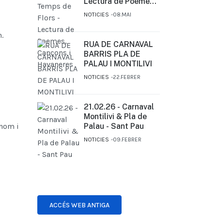
Lectura de Poemes,
Cançons i Havaneres
NOTICIES
08.MAI
.
RUA DE CARNAVAL
BARRIS PLA DE
PALAU I MONTILIVI
NOTICIES
22.FEBRER
21.02.26 - Carnaval
Montilivi & Pla de
 nom i
Palau - Sant Pau
NOTICIES
09.FEBRER
ACCÉS WEB ANTIGA