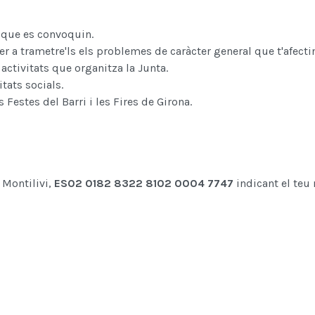
 que es convoquin.
 a trametre'ls els problemes de caràcter general que t'afectin
activitats que organitza la Junta.
tats socials.
Festes del Barri i les Fires de Girona.
 Montilivi,
ES02 0182 8
322 8102 0004 7747
indicant el teu