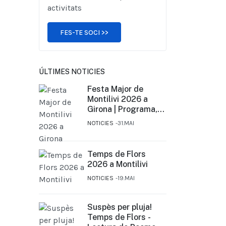
activitats
FES-TE SOCI >>
ÚLTIMES NOTICIES
Festa Major de
Montilivi 2026 a
Girona | Programa,
activitats i concerts
NOTICIES
31.MAI
del 12 al 14 de juny
Temps de Flors
2026 a Montilivi
NOTICIES
19.MAI
Suspès per pluja!
Temps de Flors -